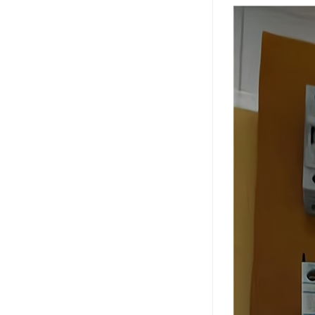
资料员
监理员
叉车证
电梯证