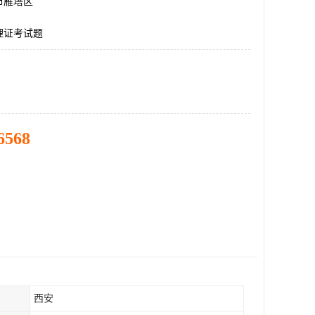
市雁塔区
理证考试题
6568
西安