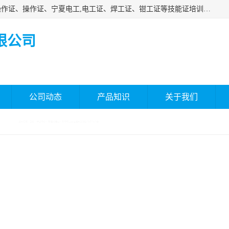
杰森教育专业提供电工证报名、安全员报名考试、特种作业操作证、操作证、宁夏电工,电工证、焊工证、钳工证等技能证培训课程。
限公司
公司动态
产品知识
关于我们
物业经理证
> 榆林物业经理证网上报名-条件有那些
榆林物业