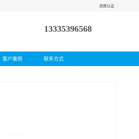
资质认证
13335396568
客户案例
联系方式
经理证网上报名-条件有那些
面议
价格：
产品数量：
9999.00个