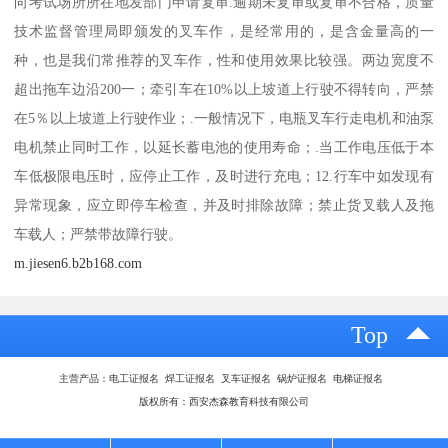
向考试场所所在地发部门申请复审.逾期未复审或复审不合格，质量
技术监督管理局即颁发的叉车作，是经常用的，是含金量高的一
种，也是我们常推荐的叉车作，性和使用效果比较强。两边宽度不
超出拖车边沿200一；牵引车在10%以上坡道上行驶不得转向，严禁
在5％以上坡道上行驶作业；.一般情况下，电瓶叉车行走电机和油泵
电机禁止同时工作，以延长蓄电池的使用寿命；.当工作电压低于本
车低极限电压时，应停止工作，及时进行充电；12.行车中如发现有
异常现象，应立即停车检查，并及时排除故障；禁止货叉载人及拖
车载人；严禁带故障行驶。
m.jiesen6.b2b168.com
Top
主营产品：电工证报名 焊工证报名 叉车证报名 锅炉证报名 电梯证报名
版权所有：西安杰森教育科技有限公司