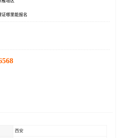
市雁塔区
理证哪里能报名
6568
西安