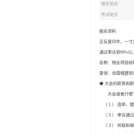
报名地点
资料员
考试地点
监理员
叉车证
报名资料
正反复印件，一寸
电梯证
通过率达到98%以
名称：物业项目经
查询：全国城建培
◆ 大会的职责和
大会或者行使下
（１） 选举、罢
（２） 审议通过
（３） 听取和审