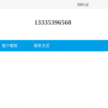
资质认证
13335396568
客户案例
联系方式
-需要什么材料