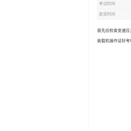
考试时间
资料员
发货时间
监理员
叉车证
首先应检查变速压
装载机操作证好考
电梯证