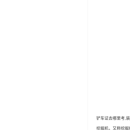
铲车证去哪里考,
挖掘机，又称挖掘