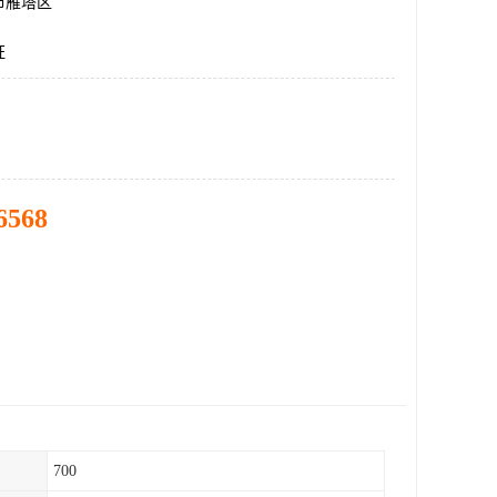
市雁塔区
证
6568
700