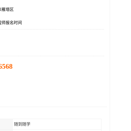
市雁塔区
程师报名时间
6568
随到随学