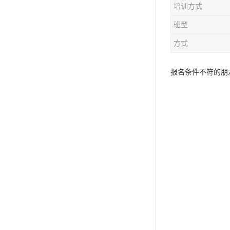
培训方式
资料员
班型
监理员
方式
叉车证
报名条件不符的朋友
电梯证