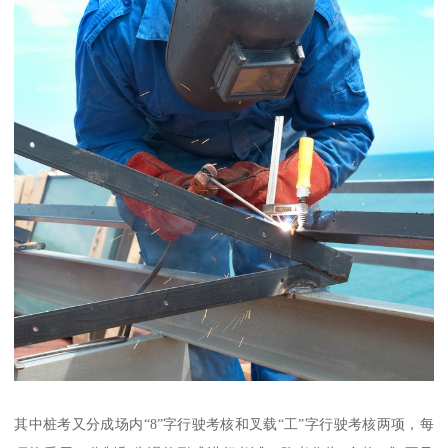
其中桩考又分成场内“8”字行驶考核和叉载“工”字行驶考核两项，每