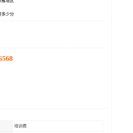
市雁塔区
要多少分
6568
培训费