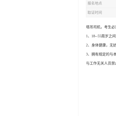
报名地点
资料员
取证时间
监理员
叉车证
塔吊司机，考生必
1、18--55周岁之
电梯证
2、身体健康，无
3、拥有规定的与
与工作无关人员禁