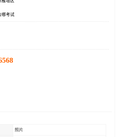
市雁塔区
去哪考试
6568
照片