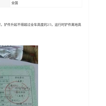
全国
，铲件升起不得超过全车高度的2/3，运行时铲件离地高