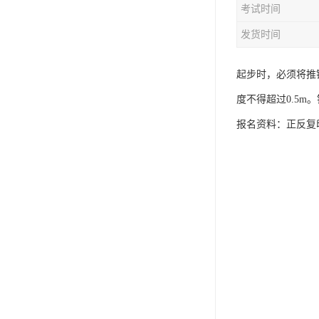
考试时间
资料员
发货时间
监理员
叉车证
起步时，必须将推
度不得超过0.5
电梯证
报名资料：正反复