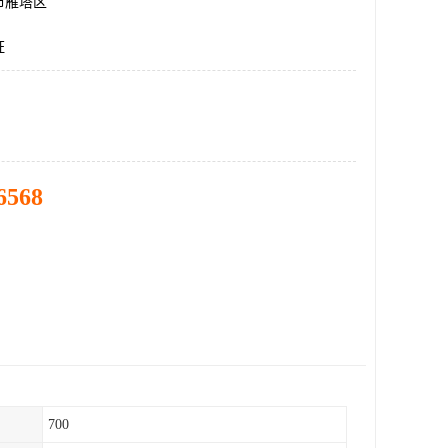
市雁塔区
证
6568
700