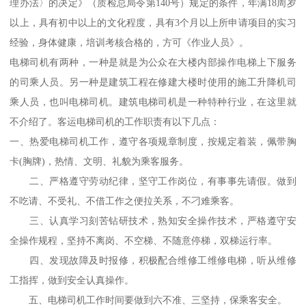
理办法〉的决定》（质检总局令第140号）规定的条件，年满18周岁
以上，具有初中以上的文化程度，具有3个月以上所申请项目的实习
经验，身体健康，培训考核合格的，方可《作业人员》。
电梯司机有两种，一种是就是为公众在大楼内部操作电梯上下服务
的司乘人员。另一种是建筑工程在修建大楼时使用的施工升降机司
乘人员，也叫电梯司机。建筑电梯司机是一种特种行业，在这里就
不介绍了。客运电梯司机的工作职责有以下几点：
一、热爱电梯司机工作，遵守各项规章制度，按规定着装，佩带胸
卡(胸牌)，热情、文明、礼貌为乘客服务。
二、严格遵守劳动纪律，坚守工作岗位，有事事先请假。做到
不吃请、不受礼、不借工作之便拉关系，不刁难乘客。
三、认真学习刻苦钻研技术，熟知安全操作技术，严格遵守安
全操作规程，坚持不离岗、不空梯、不随意停梯，双梯运行率。
四、发现故障及时报修，积极配合维修工维修电梯，听从维修
工指挥，做到安全认真操作。
五、电梯司机工作时间要做到六不准、三坚持，保乘客安全。