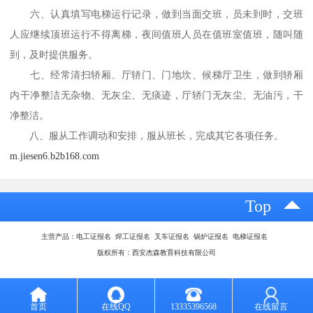
六、认真填写电梯运行记录，做到当面交班，员未到时，交班
人应继续顶班运行不得离梯，夜间值班人员在值班室值班，随叫随
到，及时提供服务。
七、经常清扫轿厢、厅轿门、门地坎、候梯厅卫生，做到轿厢
内干净整洁无杂物、无灰尘、无痰迹，厅轿门无灰尘、无油污，干
净整洁。
八、服从工作调动和安排，服从班长，完成其它各项任务。
m.jiesen6.b2b168.com
Top
主营产品：电工证报名 焊工证报名 叉车证报名 锅炉证报名 电梯证报名
版权所有：西安杰森教育科技有限公司
首页
在线QQ
13335396568
在线留言