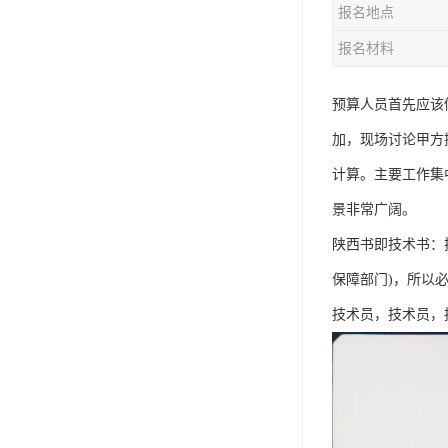
报名地点
资料员
报名材料
监理员
叉车证
预算人员首先应该
加，现场讨论甲方
电梯证
计算。主要工作集
景非常广阔。
陕西书即技术书：
保障部门)，所以
技术员，技术员，