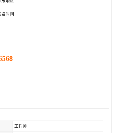
市雁塔区
报名时间
6568
工程师