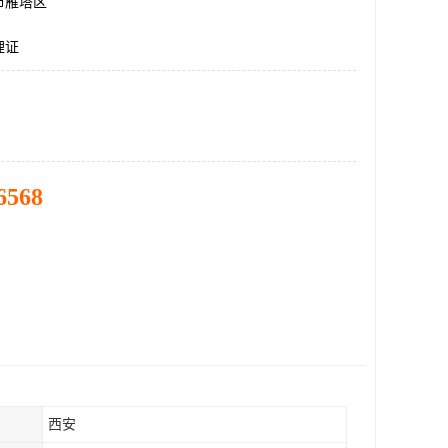
市雁塔区
理证
6568
西安