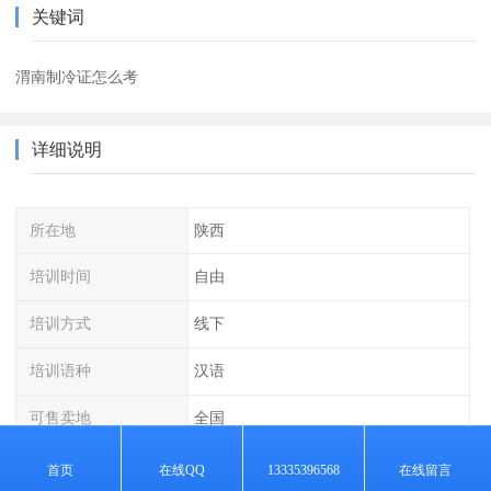
关键词
渭南制冷证怎么考
详细说明
所在地
陕西
培训时间
自由
培训方式
线下
培训语种
汉语
可售卖地
全国
首页
在线QQ
13335396568
在线留言
颁发：参加深圳市安全生产监督管理局组织的统一考试、合格者颁