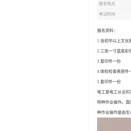
报名地点
资料员
考试时间
监理员
叉车证
报名资料：
1.含初中以上文
电梯证
2.三张一寸蓝底彩
3.复印件一份
4.体检检查表原件
5.复印件一份
电工是电工从业的
特种作业操作。国
种作业操作是由生