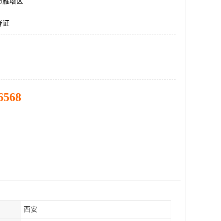
市雁塔区
考证
6568
西安