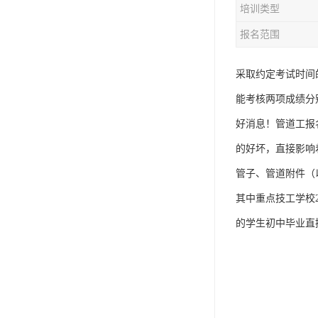
培训类型
资料员
报名范围
监理员
叉车证
采取约定考试时间
能考核两项成绩分
电梯证
好消息！管道工报
的好坏，直接影响
管子、管道附件（
其中重点技工学校
的学生初中毕业直