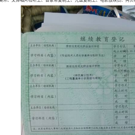
美术、文体唱片检听工、音象带复制工、光盘复制工、电影放映员、拷贝