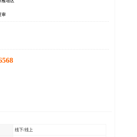
市雁塔区
复审
6568
线下/线上