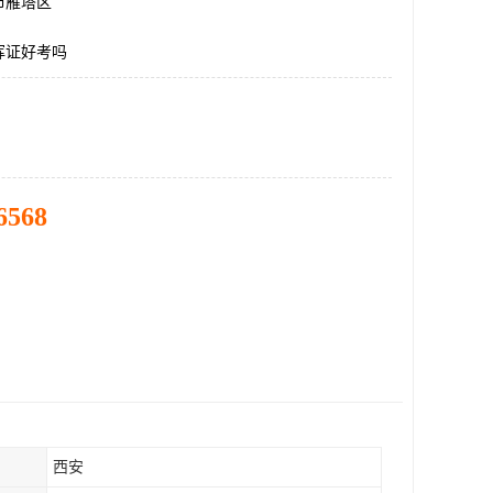
市雁塔区
挥证好考吗
6568
西安