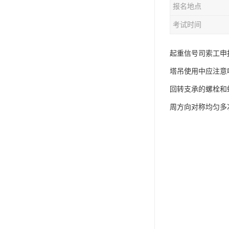
报名地点
资料员
考试时间
监理员
叉车证
起重信号司索工申
塔吊使用中应注意
电梯证
回转支承的螺栓和
周方向对称均匀多