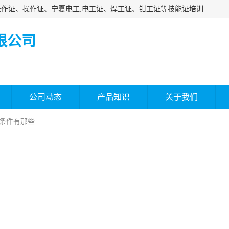
杰森教育专业提供电工证报名、安全员报名考试、特种作业操作证、操作证、宁夏电工,电工证、焊工证、钳工证等技能证培训课程。
限公司
公司动态
产品知识
关于我们
 条件有那些