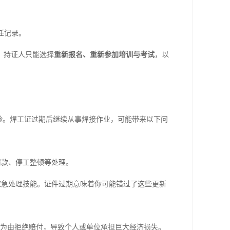
任记录。
，持证人只能选择
重新报名、重新参加培训与考试
，以
险。焊工证过期后继续从事焊接作业，可能带来以下问
罚款、停工整顿等处理。
应急处理技能。证件过期意味着你可能错过了这些更新
”为由拒绝赔付，导致个人或单位承担巨大经济损失。