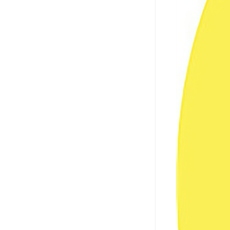
资料员
监理员
叉车证
电梯证