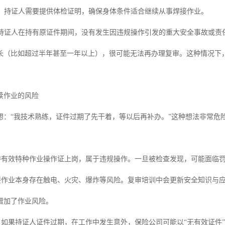
：持证人需要提供体检证明，确保身体条件适合继续从事焊接作业。
持证人在持有原证件期间，没有发生因违规操作引发的重大安全事故或责
长（比如超过半年甚至一年以上），很可能无法再办理复审。这种情况下
。
续作业的风险
想：“我技术熟练，证件过期了先干着，等以后再补办。”这种想法非常危
持有效特种作业操作证上岗，属于违规操作。一旦被检查发现，可能面临
接作业本身存在触电、火灾、爆炸等风险。复审培训中会更新安全知识与
增加了作业风险。
：如果持证人证件过期，在工作中发生意外，保险公司可能以“无有效证件