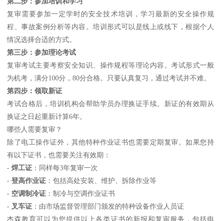
第二步：参加培训和学习
复审需要参加一定学时的安全技术培训，学习最新的安全操作规
程、事故案例分析等内容。培训形式可以是线上或线下，根据个人
情况选择合适的方式。
第三步：参加理论考试
复审考试主要考察安全知识、操作规程等理论内容。考试形式一般
为机考，满分100分，80分合格。只要认真复习，通过考试并不难。
第四步：领取新证
考试合格后，培训机构会帮助学员办理换证手续。新证的有效期从
换证之日起重新计算6年。
哪些人需要复审？
除了电工操作证外，其他特种作业证书也需要定期复审。如果您持
有以下证书，也需要关注有效期：
-
焊工证
：同样每3年复审一次
-
登高作业证
：包括高处安装、维护、拆除作业等
-
空调制冷证
：制冷与空调作业证书
-
叉车证
：由市场监督管理部门颁发的特种设备作业人员证
杰森教育可以为您提供以上各类证书的新报和复审服务，包括电