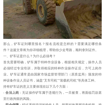
那么，铲车证到哪里报名？报名流程是怎样的？需要满足哪些条
件？这篇文章将为你详细梳理，帮助你少走弯路，顺利拿到证件。
一、铲车证是什么？为什么必须考？
首先需要明确，铲车属于特种作业设备，根据相关规定，操作人员
必须经过专业培训，并取得相应的特种作业操作证后，方可上岗作
业。铲车证通常是由国家市场监督管理部门（原质监局）颁发的特
种设备作业人员证书，涵盖“叉车司机”“装载机司机”等具体工种。
持有铲车证的意义主要体现在以下几个方面：
-
合法上岗
：无证操作铲车属于违规行为，一旦被查，将面临罚款甚
至行政拘留的风险。
-
安全保障
：经过系统培训的操作人员，能更好地掌握设备性能、操